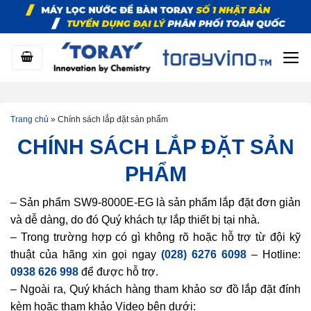
Bỏ
qua
nội
dung
Trang chủ
»
Chính sách lắp đặt sản phẩm
CHÍNH SÁCH LẮP ĐẶT SẢN
PHẨM
– Sản phẩm SW9-8000E-EG là sản phẩm lắp đặt đơn giản
và dễ dàng, do đó Quý khách tự lắp thiết bị tại nhà.
– Trong trường hợp có gì không rõ hoặc hỗ trợ từ đội kỹ
thuật của hãng xin gọi ngay
(028) 6276 6098
– Hotline:
0938 626 998
để được hỗ trợ.
– Ngoài ra, Quý khách hàng tham khảo sơ đồ lắp đặt đính
kèm hoặc tham khảo Video bên dưới: