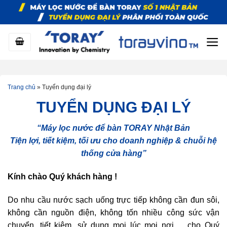
Bỏ
qua
nội
dung
Trang chủ
»
Tuyển dụng đại lý
TUYỂN DỤNG ĐẠI LÝ
“Máy lọc nước để bàn TORAY Nhật Bản
Tiện lợi, tiết kiệm, tối ưu cho doanh nghiệp & chuỗi hệ
thống cửa hàng”
Kính chào Quý khách hàng !
Do nhu cầu nước sạch uống trực tiếp không cần đun sôi,
không cần nguồn điện, không tốn nhiều công sức vận
chuyển, tiết kiệm, sử dụng mọi lúc mọi nơi,… cho Quý