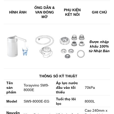
ỐNG DẪN &
PHỤ KIỆN
HÌNH ẢNH
VAN ĐÓNG
GHI CHÚ
KẾT NỐI
MỞ
Được nhập
khẩu 100%
từ Nhật Bản
THÔNG SỐ KỸ THUẬT
Tên
Áp lực nước
Torayvino SW9-
sản
đầu vào tối
70kPa
8000E
phẩm
thiểu
Tuổi thọ lõi
Model
SW9-8000E-EG
8000L
lọc
Cao 240mm x
Nguyên