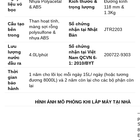
Nhựa Polyacetal
Kích thước &
Đường kính
liệu vỏ
& ABS
trọng lượng
118 mm &
bọc
1.3Kg
Than hoạt tính,
Cấu tạo
Số chứng
màng sợi rỗng
bên
nhận tại Nhật
JTR2203
polysulfone &
trong
Bản
nhựa ABS
Lưu
Số chứng
lượng
nhận tại Việt
4.0L/phút
200722-9303
nước
Nam QCVN 6-
đầu ra
1: 2010/BYT
Thời
1 năm cho lõi lọc mỗi ngày 15L/ ngày (hoặc tương
gian
đương 8000L) và 2 năm còn lại cho các bộ phận còn
bảo
lại
hành
HÌNH ẢNH MÔ PHỎNG KHI LẮP MÁY TẠI NHÀ
–
8