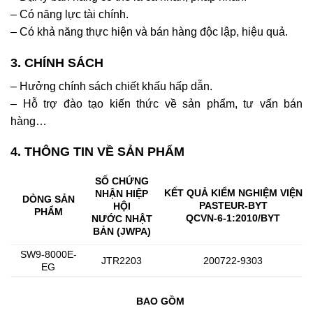
– Có năng lực tài chính.
– Có khả năng thực hiện và bán hàng độc lập, hiệu quả.
3. CHÍNH SÁCH
– Hưởng chính sách chiết khấu hấp dẫn.
– Hỗ trợ đào tạo kiến thức về sản phẩm, tư vấn bán
hàng…
4. THÔNG TIN VỀ SẢN PHẨM
SỐ CHỨNG
KẾT QUẢ KIỂM NGHIỆM VIỆN
NHẬN HIỆP
DÒNG SẢN
PASTEUR-BYT
HỘI
PHẨM
QCVN-6-1:2010/BYT
NƯỚC NHẬT
BẢN (JWPA)
SW9-8000E-
JTR2203
200722-9303
EG
BAO GỒM