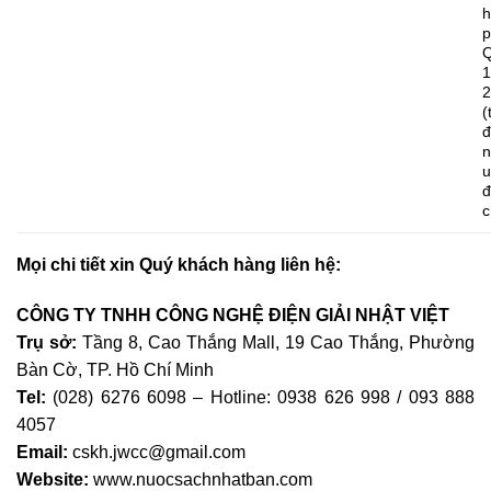
h
p
1
(
c
Mọi chi tiết xin Quý khách hàng liên hệ:
CÔNG TY TNHH CÔNG NGHỆ ĐIỆN GIẢI NHẬT VIỆT
Trụ sở:
Tầng 8, Cao Thắng Mall, 19 Cao Thắng, Phường
Bàn Cờ, TP. Hồ Chí Minh
Tel:
(028) 6276 6098 – Hotline: 0938 626 998 / 093 888
4057
Email:
cskh.jwcc@gmail.com
Website:
www.nuocsachnhatban.com