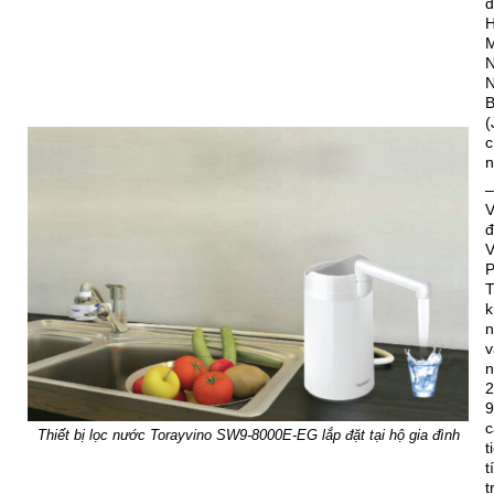
H
n
–
V
đ
V
k
v
n
2
9
c
Thiết bị lọc nước Torayvino SW9-8000E-EG lắp đặt tại hộ gia đình
t
t
t