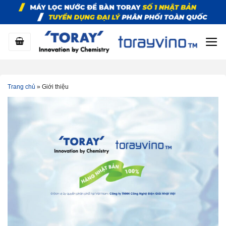
Bỏ
qua
nội
dung
Trang chủ
»
Giới thiệu