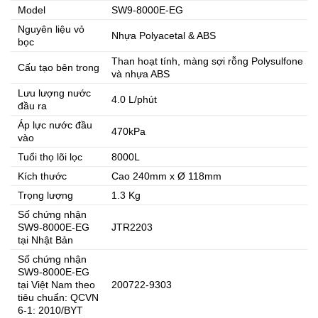
Model
SW9-8000E-EG
Nguyên liệu vỏ
Nhựa Polyacetal & ABS
bọc
Than hoạt tính, màng sợi rỗng Polysulfone
Cấu tạo bên trong
và nhựa ABS
Lưu lượng nước
4.0 L/phút
đầu ra
Áp lực nước đầu
470kPa
vào
Tuổi thọ lõi lọc
8000L
Kích thước
Cao 240mm x Ø 118mm
Trọng lượng
1.3 Kg
Số chứng nhận
SW9-8000E-EG
JTR2203
tại Nhật Bản
Số chứng nhận
SW9-8000E-EG
tại Việt Nam theo
200722-9303
tiêu chuẩn: QCVN
6-1: 2010/BYT