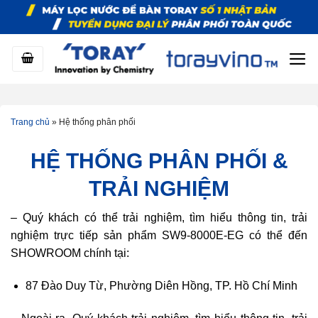
Bỏ
qua
nội
dung
Trang chủ
»
Hệ thống phân phối
HỆ THỐNG PHÂN PHỐI &
TRẢI NGHIỆM
– Quý khách có thể trải nghiệm, tìm hiểu thông tin, trải
nghiệm trực tiếp sản phẩm SW9-8000E-EG có thể đến
SHOWROOM chính tại:
87 Đào Duy Từ, Phường Diên Hồng, TP. Hồ Chí Minh